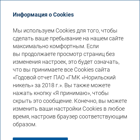
Годовой отчет 2018
Информация о Cookies
Мы используем Cookies для того, чтобы
сделать ваше пребывание на нашем сайте
КАДРОВАЯ ПОЛИТИКА
максимально комфортным. Если
вы продолжаете просмотр страниц без
изменения настроек, это будет означать,
«Норникель» вошел в рейтинг топ-5 лучших
что вы принимаете все Cookies сайта
работодателей России, проведенный кадровым
«Годовой отчет ПАО «ГМК «Норильский
холдингом HeadHunter, заняв четвертое место
никель» за 2018 г.». Вы также можете
(первое место в отрасли). Премия «HR-бренд» —
нажать кнопку «Я принимаю», чтобы
это независимая ежегодная премия,
скрыть это сообщение. Конечно, вы можете
присуждаемая кадровым холдингом
изменить ваши настройки Cookies в любое
HeadHunter за успешную работу над
время, настроив браузер соответствующим
репутацией компании как работодателя.
образом.
«Норникель» стал лучшим работодателем
горно-металлургической отрасли по версии