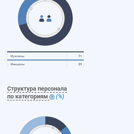
Мужчины
71
Женщины
29
Структура персонала
по категориям
(%)