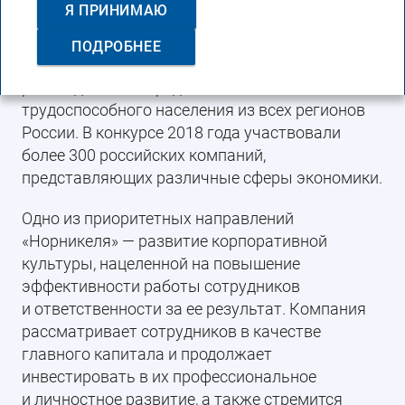
Я ПРИНИМАЮ
международной премии Randstad Award.
Данное признание Компания получила
ПОДРОБНЕЕ
по результатам независимого опроса 9,5 тыс.
респондентов — представителей
трудоспособного населения из всех регионов
России. В конкурсе 2018 года участвовали
более 300 российских компаний,
представляющих различные сферы экономики.
Одно из приоритетных направлений
«Норникеля» — развитие корпоративной
культуры, нацеленной на повышение
эффективности работы сотрудников
и ответственности за ее результат. Компания
рассматривает сотрудников в качестве
главного капитала и продолжает
инвестировать в их профессиональное
и личностное развитие, а также стремится