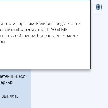
Скачать PDF
льно комфортным. Если вы продолжаете
es сайта «Годовой отчет ПАО «ГМК
ть это сообщение. Конечно, вы можете
ом.
я равные
етенции, если
нерных
о выплате