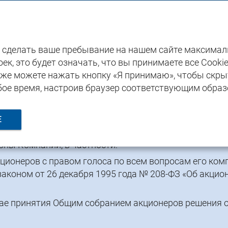
Годовой отчет 2018
ы сделать ваше пребывание на нашем сайте максима
а акционеров
ек, это будет означать, что вы принимаете все Cooki
акже можете нажать кнопку «Я принимаю», чтобы скры
В
бое время, настроив браузер соответствующим образ
Е
иноритарных и институциональных, предоставляютс
оны Компании, в частности:
ционеров с правом голоса по всем вопросам его комп
аконом от 26 декабря 1995 года № 208-ФЗ «Об акцио
чае принятия Общим собранием акционеров решения 