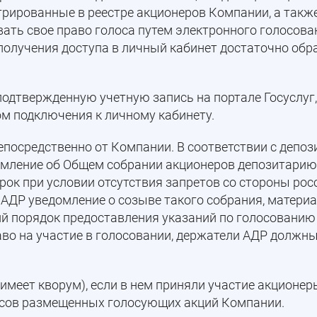
трированные в реестре акционеров Компании, а такж
ать свое право голоса путем электронного голосов
получения доступа в личный кабинет достаточно обр
одтвержденную учетную запись на портале Госуслуг,
м подключения к личному кабинету.
посредственно от Компании. В соответствии с депо
мление об Общем собрании акционеров депозитарию.
срок при условии отсутствия запретов со стороны рос
АДР уведомление о созыве такого собрания, матери
ий порядок предоставления указаний по голосовани
аво на участие в голосовании, держатели АДР должн
имеет кворум), если в нем приняли участие акционе
осов размещенных голосующих акций Компании.