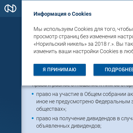
Информация о Cookies
Мы используем Cookies для того, чтоб
Взаимодействие с инвесторами
Прав
просмотр страниц без изменения настро
«Норильский никель» за 2018 г.». Вы т
ПРАВА АКЦИОНЕРО
изменить ваши настройки Cookies в лю
Я ПРИНИМАЮ
ПОДРОБНЕ
Всем акционерам Компании, включая м
права и равное отношение к ним со стор
право на участие в Общем собрании ак
иное не предусмотрено Федеральным з
обществах»;
право на получение дивидендов в слу
объявленных дивидендов;