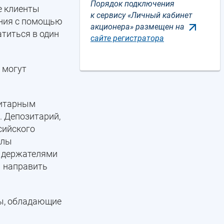
Порядок подключения
е клиенты
к сервису «Личный кабинет
ания с помощью
акционера» размещен на
атиться в один
сайте регистратора
 могут
зитарным
 Депозитарий,
сийского
алы
ю держателями
ы направить
ры, обладающие