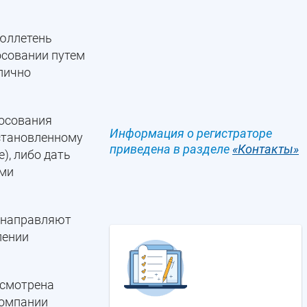
бюллетень
осовании путем
лично
осования
Информация о регистраторе
установленному
приведена в разделе
«Контакты»
), либо дать
ыми
, направляют
лении
усмотрена
Компании