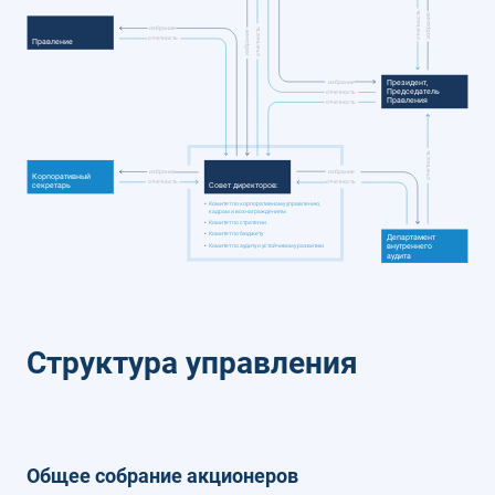
отчетность
избрание
избрание
отчетность
избрание
отчетность
Правление
избрание
Президент,
Председатель
отчетность
Правления
отчетность
отчетность
избрание
избрание
Корпоративный
отчетность
отчетность
секретарь
Совет директоров:
•
Комитет по корпоративному управлению,
кадрам и вознаграждениям
•
Комитет по стратегии
•
Комитет по бюджету
Департамент
•
Комитет по аудиту и устойчивому развитию
внутреннего
аудита
Структура управления
Общее собрание акционеров