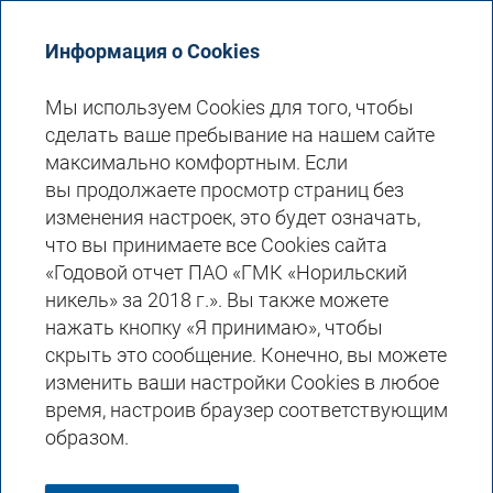
Годовой отчет 2018
Информация о Cookies
Мы используем Cookies для того, чтобы
сделать ваше пребывание на нашем сайте
СИСТЕМА И СТРУКТУРА
максимально комфортным. Если
вы продолжаете просмотр страниц без
КОРПОРАТИВНОГО
изменения настроек, это будет означать,
УПРАВЛЕНИЯ
что вы принимаете все Cookies сайта
«Годовой отчет ПАО «ГМК «Норильский
Заявление Совета
никель» за 2018 г.». Вы также можете
директоров
нажать кнопку «Я принимаю», чтобы
скрыть это сообщение. Конечно, вы можете
Совет директоров ПАО «ГМК «Норильский
изменить ваши настройки Cookies в любое
никель», осознавая свою ключевую роль
время, настроив браузер соответствующим
в системе корпоративного управления,
образом.
заявляет о намерении Компании следовать
самым высоким стандартам и лучшим