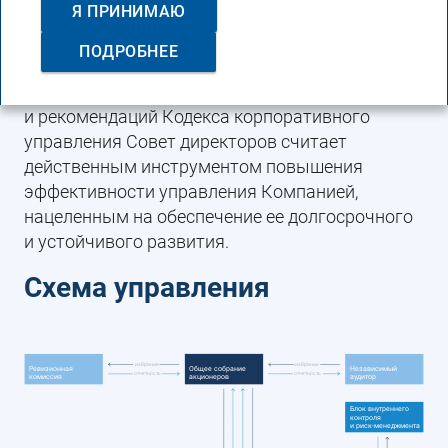
Я ПРИНИМАЮ
практикам в области корпоративного
управления.
ПОДРОБНЕЕ
Соблюдение основных принципов
и рекомендаций Кодекса корпоративного
управления Совет директоров считает
действенным инструментом повышения
эффективности управления Компанией,
нацеленным на обеспечение ее долгосрочного
и устойчивого развития.
Схема управления
избрание
избрание
Ревизионная
Общее собрание
Независимый
отчетность
отчетность
комиссия
акционеров
аудитор
Блок внутреннего
контроля
и риск-менеджмента