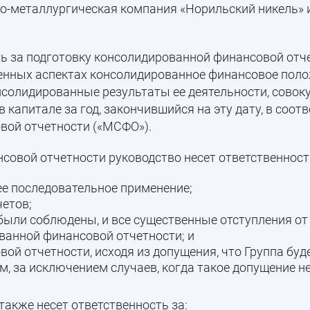
о-металлургическая компания «Норильский никель» и
ть за подготовку консолидированной финансовой отче
енных аспектах консолидированное финансовое пол
онсолидированные результаты ее деятельности, совок
капитале за год, закончившийся на эту дату, в соот
ой отчетности («МСФО»).
совой отчетности руководство несет ответственность
ее последовательное применение;
етов;
 были соблюдены, и все существенные отступления о
ванной финансовой отчетности; и
ой отчетности, исходя из допущения, что Группа бу
, за исключением случаев, когда такое допущение н
также несет ответственность за: