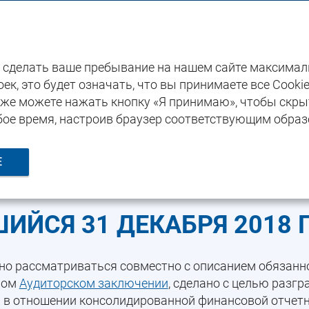
Годовой отчет 2018
ы сделать ваше пребывание на нашем сайте максима
тность по МСФО
Заявление об ответственности руководства
ек, это будет означать, что вы принимаете все Cooki
акже можете нажать кнопку «Я принимаю», чтобы скры
ЕТСТВЕННОСТИ РУКОВОД
бое время, настроив браузер соответствующим образ
УТВЕРЖДЕНИЕ
Е
ОЙ ФИНАНСОВОЙ ОТЧЕТ
ШИЙСЯ 31 ДЕКАБРЯ 2018 
но рассматриваться совместно с описанием обязанн
ном
Аудиторском заключении
, сделано с целью разг
а в отношении консолидированной финансовой отчет