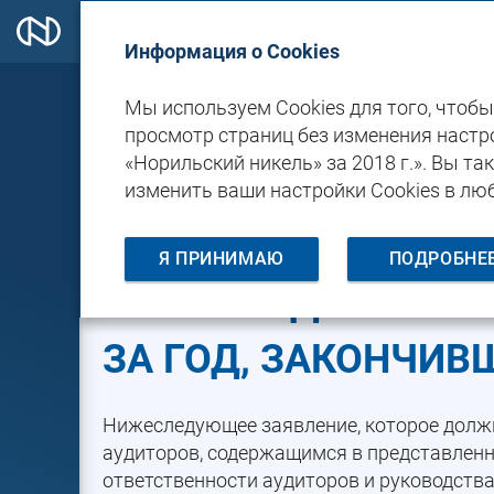
Информация о Cookies
Мы используем Cookies для того, чтоб
Финансовый обзор
Финансовая отче
просмотр страниц без изменения настро
«Норильский никель» за 2018 г.». Вы т
ЗАЯВЛЕНИЕ ОБ ОТВ
изменить ваши настройки Cookies в лю
ЗА ПОДГОТОВКУ И 
Я ПРИНИМАЮ
ПОДРОБНЕ
КОНСОЛИДИРОВАНН
ЗА ГОД, ЗАКОНЧИВ
Нижеследующее заявление, которое долж
аудиторов, содержащимся в представлен
ответственности аудиторов и руководств