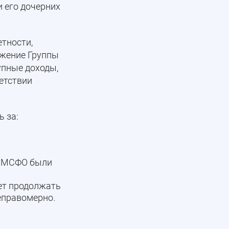
 его дочерних
тности,
ожение Группы
упные доходы,
ветствии
 за:
т МСФО были
дет продолжать
еправомерно.