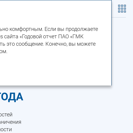
Скачать PDF
льно комфортным. Если вы продолжаете
es сайта «Годовой отчет ПАО «ГМК
ть это сообщение. Конечно, вы можете
СТВА
ом.
НОСТИ
ГОДА
остей
раничения
ности