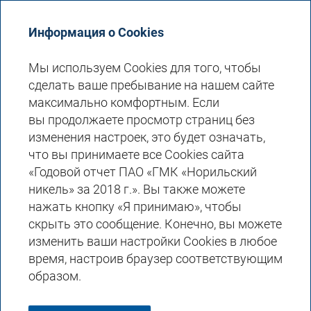
Годовой отчет 2018
Информация о Cookies
Мы используем Cookies для того, чтобы
сделать ваше пребывание на нашем сайте
ОТЧЕТ О ДВИЖЕНИИ
максимально комфортным. Если
вы продолжаете просмотр страниц без
ДЕНЕЖНЫХ СРЕДСТВ
изменения настроек, это будет означать,
что вы принимаете все Cookies сайта
Отчет о движении денежных средств
«Годовой отчет ПАО «ГМК «Норильский
(млн долл. США)
никель» за 2018 г.». Вы также можете
нажать кнопку «Я принимаю», чтобы
скрыть это сообщение. Конечно, вы можете
Скачать XLS
изменить ваши настройки Cookies в любое
время, настроив браузер соответствующим
Зависимость изменения оборотного
образом.
капитала в балансе с эффектом в отчете
о движении денежных средств
(млн долл.