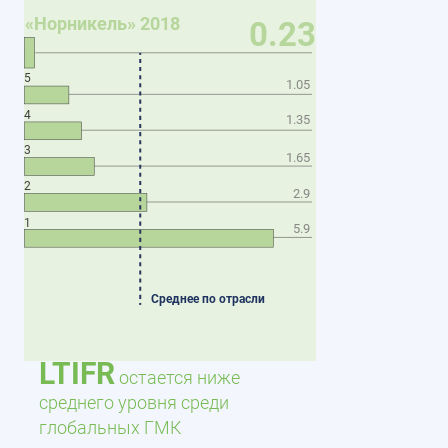
«Норникель» 2018
0.23
5
1.05
4
1.35
3
1.65
2
2.9
1
5.9
Среднее по отрасли
LTIFR
остается ниже
среднего уровня среди
глобальных ГМК