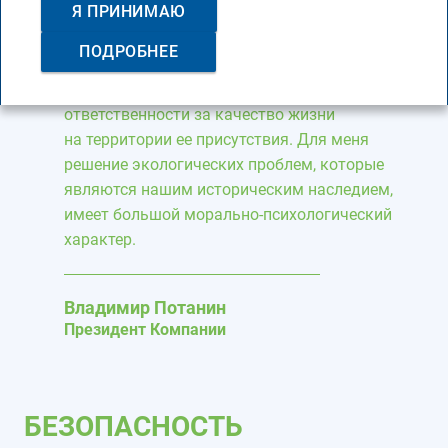
Я ПРИНИМАЮ
национальный проект «Экология». Решение
экологической проблемы является важным
ПОДРОБНЕЕ
для Компании с точки зрения продвижения
своей продукции, имиджа и корпоративной
ответственности за качество жизни
на территории ее присутствия. Для меня
решение экологических проблем, которые
являются нашим историческим наследием,
имеет большой морально-психологический
характер.
Владимир Потанин
Президент Компании
БЕЗОПАСНОСТЬ